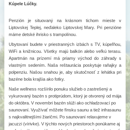
Kúpele Lúčky.
Penzión je situovaný na krásnom tichom mieste v
Liptovskej Teplej, neďaleko Liptovskej Mary. Pri penzióne
máme detské ihrisko s trampolínou.
Ubytovaní budete v priestranných izbách s TV, kúpeľňou,
WiFi a knižnicou. Všetky majú balkón alebo veľkú terasu.
Apartmán na prízemí má priamy východ do záhrady s
vlastným sedením. Naša reštaurácia poskytuje raňajky a
polpenziu. Našou snahou je, aby skutočnosť z lehátka pri
bazéne bola krajšia ako fotky.
Naše wellness rozšírilo ponuku služieb o zastrešený a
vykurovaný bazén s protiprúdom, ktorý je otvorený od mája
do októbra. V novembri bazén slúži ako ochladzovací po
saunovaní. Využívať môžete fínsku saunu a tiež infrasaunu
s najkvalitnejšími žiaričmi. Po saunovaní relaxujeme v
jacuzzi (vírivke). V týchto nových priestoroch ponúkame aj