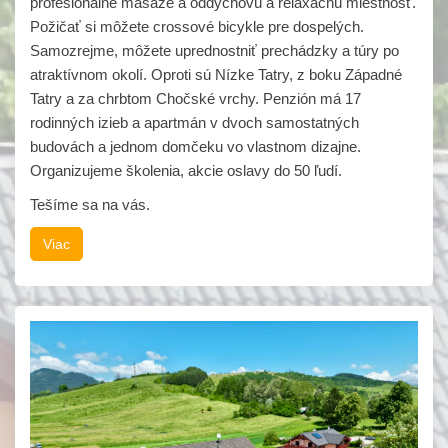
profesionálne masáže a oddychovú a relaxačnú miestnosť.
Požičať si môžete crossové bicykle pre dospelých.
Samozrejme, môžete uprednostniť prechádzky a túry po
atraktívnom okolí. Oproti sú Nízke Tatry, z boku Západné
Tatry a za chrbtom Chočské vrchy. Penzión má 17
rodinných izieb a apartmán v dvoch samostatných
budovách a jednom domčeku vo vlastnom dizajne.
Organizujeme školenia, akcie oslavy do 50 ľudí.
Tešíme sa na vás.
Viac