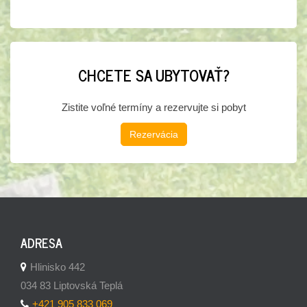
CHCETE SA UBYTOVAŤ?
Zistite voľné termíny a rezervujte si pobyt
Rezervácia
ADRESA
Hlinisko 442
034 83 Liptovská Teplá
+421 905 833 069