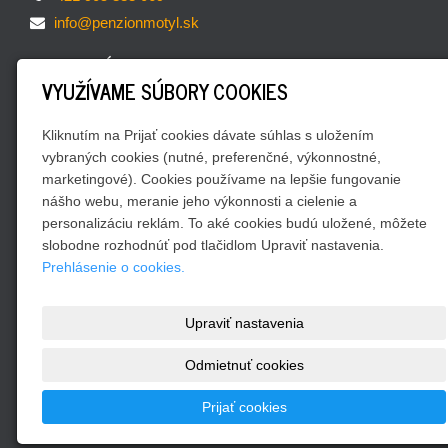
info@penzionmotyl.sk
OBĽUBENÉ ODKAZY
VYUŽÍVAME SÚBORY COOKIES
Rezervácia
Vydavateľstvo Motýľ
Kliknutím na Prijať cookies dávate súhlas s uložením
Kontakty
vybraných cookies (nutné, preferenčné, výkonnostné,
marketingové). Cookies používame na lepšie fungovanie
Všeobecné obchodné podmienky a reklamačný poriadok
nášho webu, meranie jeho výkonnosti a cielenie a
SOCIÁLNE SIETE
personalizáciu reklám. To aké cookies budú uložené, môžete
slobodne rozhodnúť pod tlačidlom Upraviť nastavenia.
Prehlásenie o cookies.
Upraviť nastavenia
Odmietnuť cookies
Pre spoločnosť Liptov way, s.r.o. vytvorili
Web-design.sk
Prijať cookies