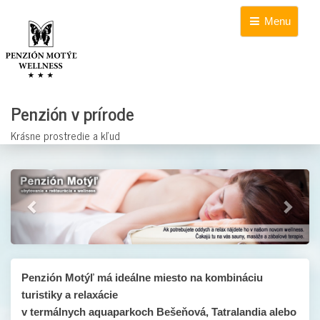
Menu
Penzión v prírode
Krásne prostredie a kľud
Předchozí
Další
Penzión Motýľ má ideálne miesto na kombináciu
turistiky a relaxácie
v termálnych aquaparkoch Bešeňová, Tatralandia alebo