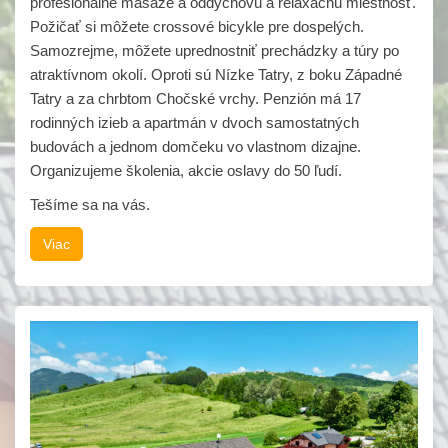
profesionálne masáže a oddychovú a relaxačnú miestnosť.
Požičať si môžete crossové bicykle pre dospelých.
Samozrejme, môžete uprednostniť prechádzky a túry po
atraktívnom okolí. Oproti sú Nízke Tatry, z boku Západné
Tatry a za chrbtom Chočské vrchy. Penzión má 17
rodinných izieb a apartmán v dvoch samostatných
budovách a jednom domčeku vo vlastnom dizajne.
Organizujeme školenia, akcie oslavy do 50 ľudí.
Tešíme sa na vás.
Viac