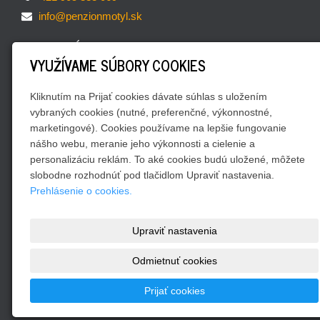
info@penzionmotyl.sk
OBĽUBENÉ ODKAZY
VYUŽÍVAME SÚBORY COOKIES
Rezervácia
Vydavateľstvo Motýľ
Kliknutím na Prijať cookies dávate súhlas s uložením
Kontakty
vybraných cookies (nutné, preferenčné, výkonnostné,
marketingové). Cookies používame na lepšie fungovanie
Všeobecné obchodné podmienky a reklamačný poriadok
nášho webu, meranie jeho výkonnosti a cielenie a
SOCIÁLNE SIETE
personalizáciu reklám. To aké cookies budú uložené, môžete
slobodne rozhodnúť pod tlačidlom Upraviť nastavenia.
Prehlásenie o cookies.
Upraviť nastavenia
Odmietnuť cookies
Pre spoločnosť Liptov way, s.r.o. vytvorili
Web-design.sk
Prijať cookies