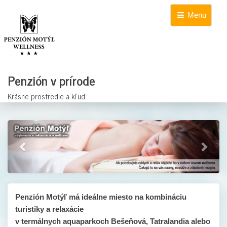
Menu
Penzión v prírode
Krásne prostredie a kľud
Předchozí
Další
Penzión Motýľ má ideálne miesto na kombináciu
turistiky a relaxácie
v termálnych aquaparkoch Bešeňová, Tatralandia alebo