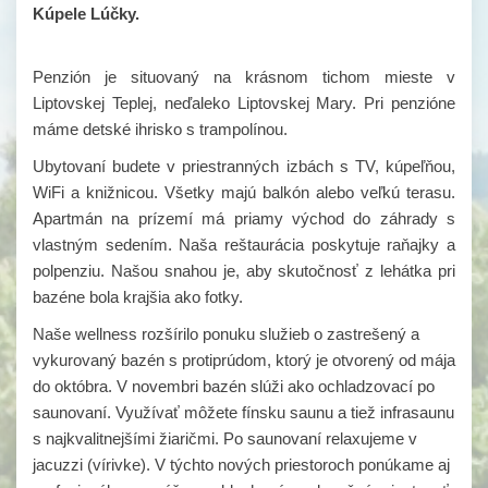
Kúpele Lúčky.
Penzión je situovaný na krásnom tichom mieste v
Liptovskej Teplej, neďaleko Liptovskej Mary. Pri penzióne
máme detské ihrisko s trampolínou.
Ubytovaní budete v priestranných izbách s TV, kúpeľňou,
WiFi a knižnicou. Všetky majú balkón alebo veľkú terasu.
Apartmán na prízemí má priamy východ do záhrady s
vlastným sedením. Naša reštaurácia poskytuje raňajky a
polpenziu. Našou snahou je, aby skutočnosť z lehátka pri
bazéne bola krajšia ako fotky.
Naše wellness rozšírilo ponuku služieb o zastrešený a
vykurovaný bazén s protiprúdom, ktorý je otvorený od mája
do októbra. V novembri bazén slúži ako ochladzovací po
saunovaní. Využívať môžete fínsku saunu a tiež infrasaunu
s najkvalitnejšími žiaričmi. Po saunovaní relaxujeme v
jacuzzi (vírivke). V týchto nových priestoroch ponúkame aj