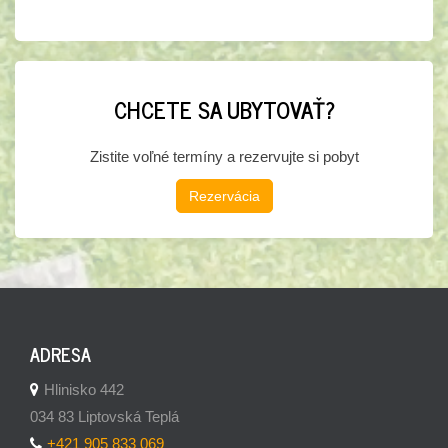
CHCETE SA UBYTOVAŤ?
Zistite voľné termíny a rezervujte si pobyt
Rezervácia
ADRESA
Hlinisko 442
034 83 Liptovská Teplá
+421 905 833 069